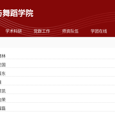
与舞蹈学院
学术科研
党群工作
师资队伍
学团在线
啸林
卫国
道东
维
常凯
向荣
耀磊