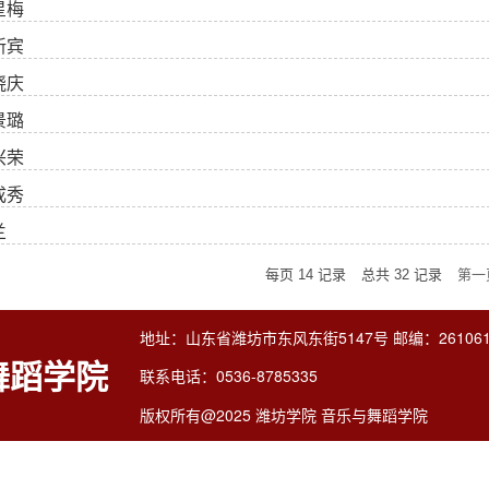
星梅
新宾
晓庆
景璐
兴荣
成秀
兰
每页
14
记录
总共
32
记录
第一
地址：山东省潍坊市东风东街5147号 邮编：26106
舞蹈学院
联系电话：0536-8785335
版权所有@2025 潍坊学院 音乐与舞蹈学院