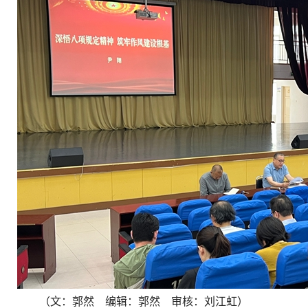
（文：郭然 编辑：郭然 审核：刘江虹）