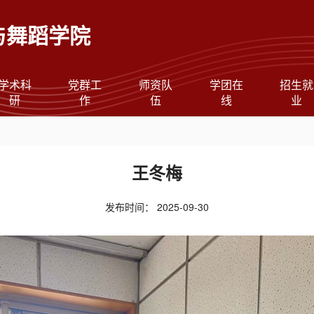
与舞蹈学院
学术科
党群工
师资队
学团在
招生就
研
作
伍
线
业
王冬梅
发布时间：
2025-09-30