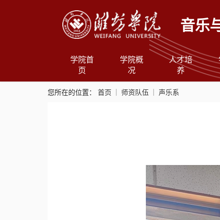
音乐
学院首
学院概
人才培
页
况
养
您所在的位置：
首页
师资队伍
声乐系